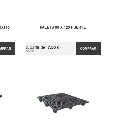
0X110
PALETS 80 X 120 FUERTE
A partir de:
7.50 €
MPRAR
COMPRAR
SIN IVA