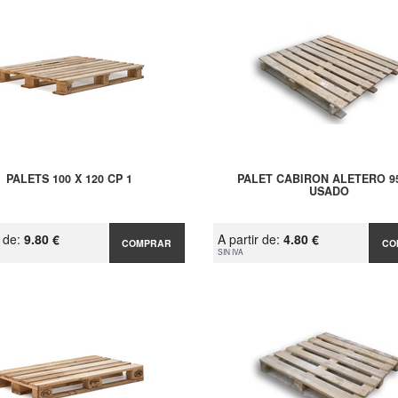
PALETS 100 X 120 CP 1
PALET CABIRON ALETERO 9
USADO
r de:
9.80 €
A partir de:
4.80 €
COMPRAR
CO
SIN IVA