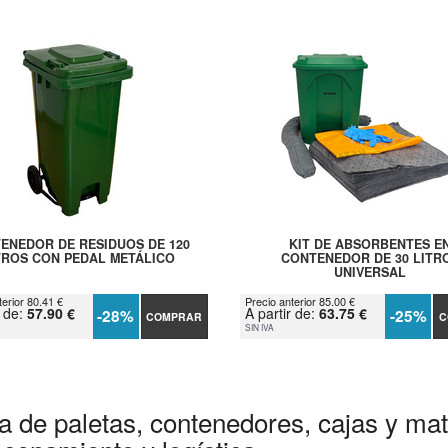
ENEDOR DE RESIDUOS DE 120
KIT DE ABSORBENTES E
TROS CON PEDAL METÁLICO
CONTENEDOR DE 30 LITR
UNIVERSAL
terior 80.41 €
Precio anterior 85.00 €
r de:
57.90 €
A partir de:
63.75 €
-28%
-25%
COMPRAR
C
SIN IVA
a de paletas, contenedores, cajas y mate