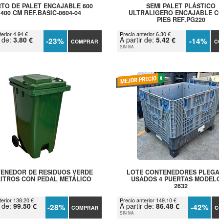
TO DE PALET ENCAJABLE 600
SEMI PALET PLÁSTICO
 400 CM REF.BASIC-0604-04
ULTRALIGERO ENCAJABLE C
PIES REF.PG220
erior 4.94 €
Precio anterior 6.30 €
r de:
3.80 €
A partir de:
5.42 €
-23%
-14%
COMPRAR
C
SIN IVA
ENEDOR DE RESIDUOS VERDE
LOTE CONTENEDORES PLEG
LITROS CON PEDAL METÁLICO
USADOS 4 PUERTAS MODEL
2632
terior 138.20 €
Precio anterior 149.10 €
r de:
99.50 €
A partir de:
86.48 €
-28%
-42%
COMPRAR
C
SIN IVA