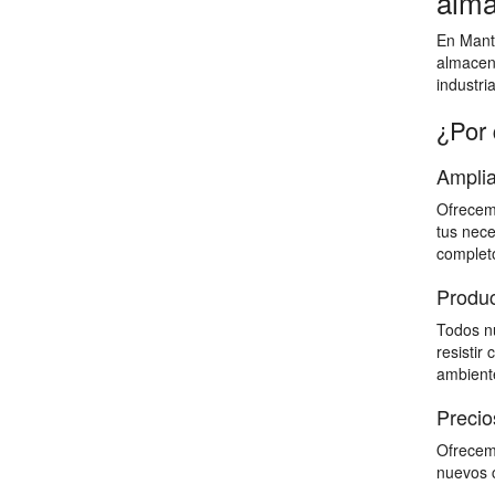
alma
En Mante
almacen
industri
¿Por 
Amplia
Ofrecemo
tus nece
completo
Produc
Todos nu
resistir
ambiente
Precio
Ofrecemo
nuevos c