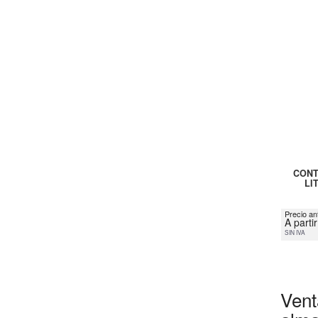
CONT
LI
Precio an
A parti
SIN IVA
Vent