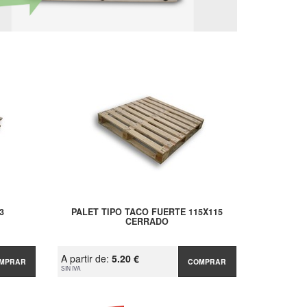
3
PALET TIPO TACO FUERTE 115X115
CERRADO
A partir de:
5.20 €
MPRAR
COMPRAR
SIN IVA