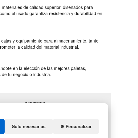
 materiales de calidad superior, diseñados para
como el usado garantiza resistencia y durabilidad en
 cajas y equipamiento para almacenamiento, tanto
ter la calidad del material industrial.
dote en la elección de las mejores paletas,
de tu negocio o industria.
DEPORTES
DORES
ARTÍCULOS DE
ICO
NATACIÓN
ÓN Y
PALETS DE
Solo necesarias
⚙️ Personalizar
ES
PLÁSTICO