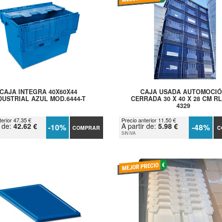
CAJA INTEGRA 40X60X44
CAJA USADA AUTOMOCI
DUSTRIAL AZUL MOD.6444-T
CERRADA 30 X 40 X 28 CM RL
4329
terior 47.35 €
Precio anterior 11.50 €
r de:
42.62 €
A partir de:
5.98 €
-10%
-48%
COMPRAR
C
SIN IVA