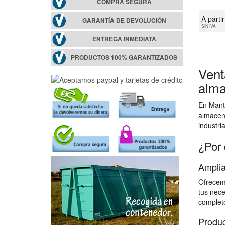
COMPRA SEGURA
A parti
GARANTÍA DE DEVOLUCIÓN
SIN IVA
ENTREGA INMEDIATA
PRODUCTOS 100% GARANTIZADOS
Vent
alma
En Mante
almacen
industri
¿Por 
Amplia
Ofrecemo
tus nece
completo
Produc