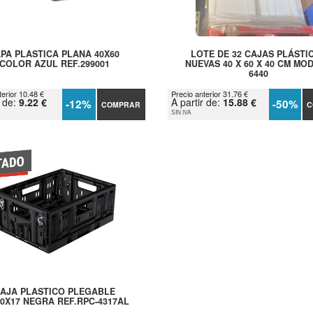
PA PLASTICA PLANA 40X60
LOTE DE 32 CAJAS PLÁSTI
COLOR AZUL REF.299001
NUEVAS 40 X 60 X 40 CM MO
6440
terior 10.48 €
Precio anterior 31.76 €
r de:
9.22 €
A partir de:
15.88 €
-12%
-50%
COMPRAR
C
SIN IVA
AJA PLASTICO PLEGABLE
30X17 NEGRA REF.RPC-4317AL