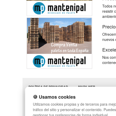
Todos nu
resistir
ambiente
Precio
Ofrecemo
nuevos c
Excele
Nos comp
contened
POLÍTICA DE PRIVACIDAD
MAPA WEB
CONDICIONES DE USO
PREGUNTAS FRECUENT
🍪 Usamos cookies
CAMBIOS Y
INGRESA A TU CUENTA
DEVOLUCIONES
Utilizamos cookies propias y de terceros para mejo
CONTACTO
tráfico del sitio y personalizar el contenido. Puede
QUIENES SOMOS
gestionar tus preferencias de forma individual.