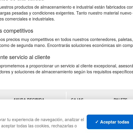
estros productos de almacenamiento e industrial están fabricados con
 cargas pesadas y condiciones exigentes. Tanto nuestro material nuevo 
s comerciales e industriales.
s competitivos
s precios muy competitivos en todos nuestros contenedores, paletas,
omo de segunda mano. Encontrarás soluciones económicas sin comprome
nte servicio al cliente
rometemos a proporcionar un servicio al cliente excepcional, asesorán
ores y soluciones de almacenamiento según los requisitos específicos 
AYUDA RECIBIDA
CAJAS
PALETS
ES
ESTANTERÍAS
CONTENE
MANUTENCIÓN
DE PLÁST
GESTIÓN DE
LIQUIDACI
rar tu experiencia de navegación, analizar el
✓ Aceptar todas
RESIDUOS
SOBRANT
s aceptar todas las cookies, rechazarlas o
LOTES DE