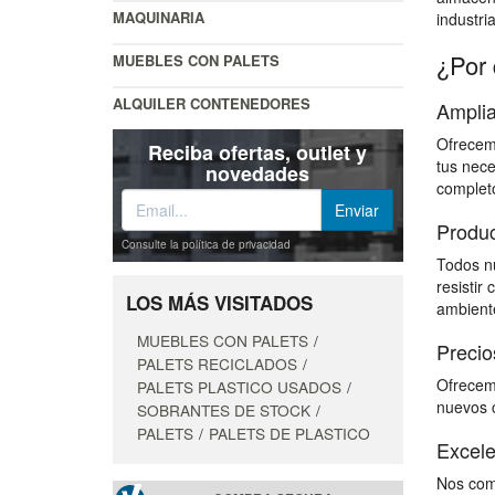
MAQUINARIA
industri
¿Por 
MUEBLES CON PALETS
ALQUILER CONTENEDORES
Amplia
Ofrecemo
Reciba ofertas, outlet y
tus nece
novedades
completo
Produc
Consulte la política de privacidad
Todos nu
resistir
LOS MÁS VISITADOS
ambiente
MUEBLES CON PALETS
Precio
PALETS RECICLADOS
Ofrecemo
PALETS PLASTICO USADOS
nuevos c
SOBRANTES DE STOCK
PALETS
PALETS DE PLASTICO
Excele
Nos comp