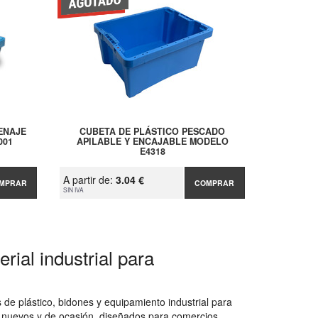
ENAJE
CUBETA DE PLÁSTICO PESCADO
001
APILABLE Y ENCAJABLE MODELO
E4318
A partir de:
3.04 €
MPRAR
COMPRAR
SIN IVA
rial industrial para
de plástico, bidones y equipamiento industrial para
 nuevos y de ocasión, diseñados para comercios,