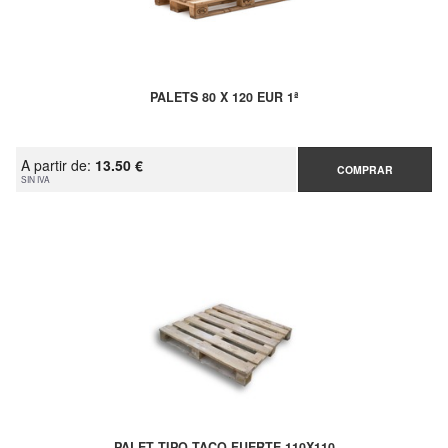
PALETS 80 X 120 EUR 1ª
A partir de:
13.50 €
COMPRAR
SIN IVA
PALET TIPO TACO FUERTE 110X110