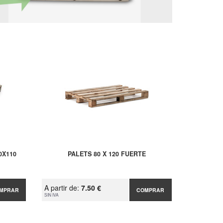
0X110
PALETS 80 X 120 FUERTE
A partir de:
7.50 €
MPRAR
COMPRAR
SIN IVA