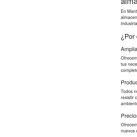
alma
En Mante
almacen
industri
¿Por 
Amplia
Ofrecemo
tus nece
completo
Produc
Todos nu
resistir
ambiente
Precio
Ofrecemo
nuevos c