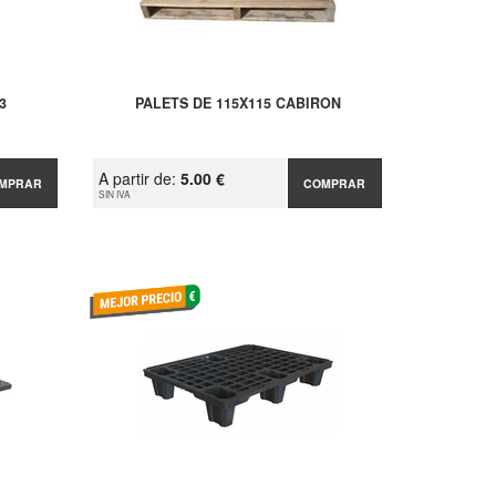
3
PALETS DE 115X115 CABIRON
A partir de:
5.00 €
MPRAR
COMPRAR
SIN IVA