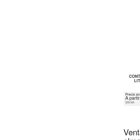
CONT
LI
Precio an
A parti
SIN IVA
Vent