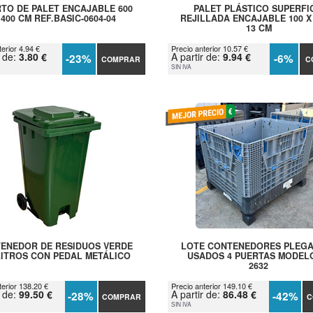
TO DE PALET ENCAJABLE 600
PALET PLÁSTICO SUPERFI
 400 CM REF.BASIC-0604-04
REJILLADA ENCAJABLE 100 X 
13 CM
erior 4.94 €
Precio anterior 10.57 €
r de:
3.80 €
A partir de:
9.94 €
-23%
-6%
COMPRAR
C
SIN IVA
ENEDOR DE RESIDUOS VERDE
LOTE CONTENEDORES PLEG
LITROS CON PEDAL METÁLICO
USADOS 4 PUERTAS MODEL
2632
terior 138.20 €
Precio anterior 149.10 €
r de:
99.50 €
A partir de:
86.48 €
-28%
-42%
COMPRAR
C
SIN IVA