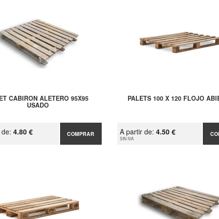
ET CABIRON ALETERO 95X95
PALETS 100 X 120 FLOJO AB
USADO
r de:
4.80 €
A partir de:
4.50 €
COMPRAR
CO
SIN IVA