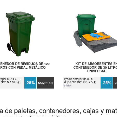
ENEDOR DE RESIDUOS DE 120
KIT DE ABSORBENTES E
TROS CON PEDAL METÁLICO
CONTENEDOR DE 30 LITR
UNIVERSAL
terior 80.41 €
Precio anterior 85.00 €
r de:
57.90 €
A partir de:
63.75 €
-28%
-25%
COMPRAR
C
SIN IVA
a de paletas, contenedores, cajas y mate