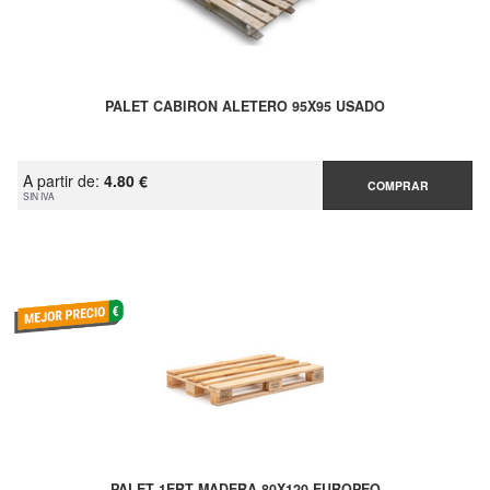
PALET CABIRON ALETERO 95X95 USADO
A partir de:
4.80 €
COMPRAR
SIN IVA
PALET 1ERT MADERA 80X120 EUROPEO