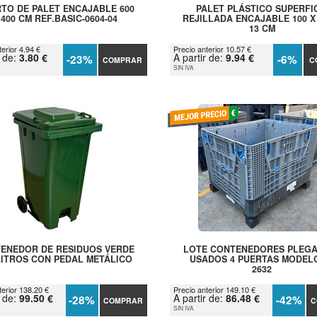
TO DE PALET ENCAJABLE 600
PALET PLÁSTICO SUPERFI
 400 CM REF.BASIC-0604-04
REJILLADA ENCAJABLE 100 X 
13 CM
erior 4.94 €
Precio anterior 10.57 €
r de:
3.80 €
A partir de:
9.94 €
-23%
-6%
COMPRAR
C
SIN IVA
ENEDOR DE RESIDUOS VERDE
LOTE CONTENEDORES PLEG
LITROS CON PEDAL METÁLICO
USADOS 4 PUERTAS MODEL
2632
terior 138.20 €
Precio anterior 149.10 €
r de:
99.50 €
A partir de:
86.48 €
-28%
-42%
COMPRAR
C
SIN IVA