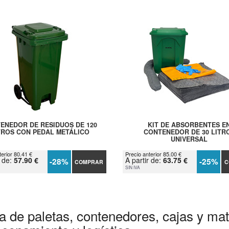
ENEDOR DE RESIDUOS DE 120
KIT DE ABSORBENTES E
TROS CON PEDAL METÁLICO
CONTENEDOR DE 30 LITR
UNIVERSAL
terior 80.41 €
Precio anterior 85.00 €
r de:
57.90 €
A partir de:
63.75 €
-28%
-25%
COMPRAR
C
SIN IVA
a de paletas, contenedores, cajas y mate