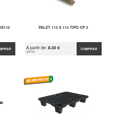
0X110
PALET 113 X 113 TIPO CP 3
A partir de:
8.00 €
MPRAR
COMPRAR
SIN IVA