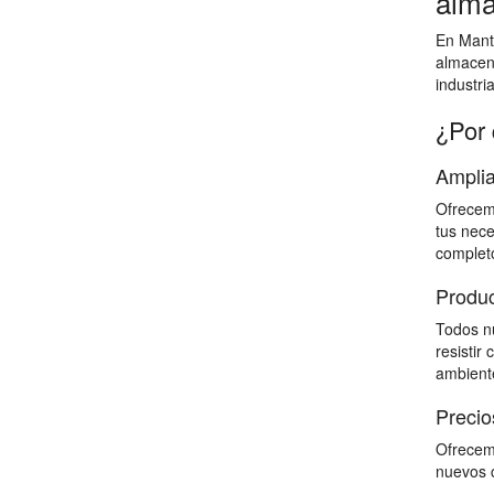
alma
En Mante
almacen
industri
¿Por 
Amplia
Ofrecemo
tus nece
completo
Produc
Todos nu
resistir
ambiente
Precio
Ofrecemo
nuevos c