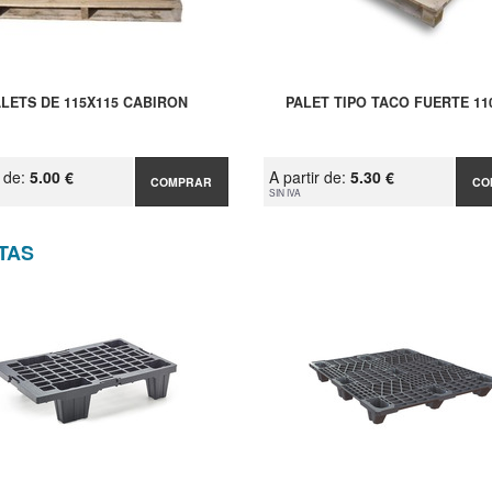
LETS DE 115X115 CABIRON
PALET TIPO TACO FUERTE 11
r de:
5.00 €
A partir de:
5.30 €
COMPRAR
CO
SIN IVA
TAS