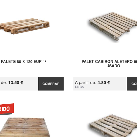
PALETS 80 X 120 EUR 1ª
PALET CABIRON ALETERO 9
USADO
r de:
13.50 €
A partir de:
4.80 €
COMPRAR
CO
SIN IVA