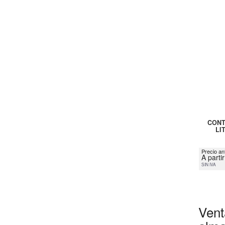
CONT
LI
Precio an
A parti
SIN IVA
Vent