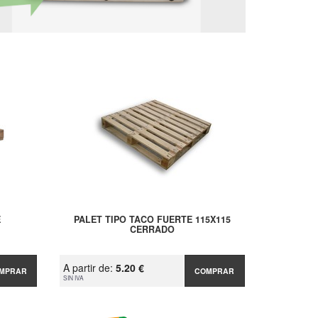
E
PALET TIPO TACO FUERTE 115X115
CERRADO
A partir de:
5.20 €
MPRAR
COMPRAR
SIN IVA