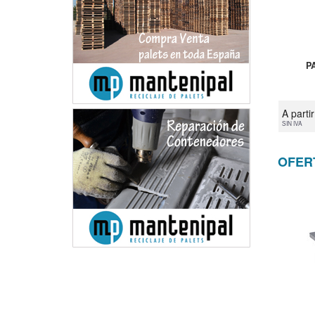
P
A parti
SIN IVA
OFER