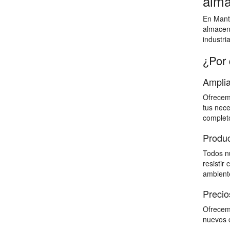
alma
En Mante
almacen
industri
¿Por 
Amplia
Ofrecemo
tus nece
completo
Produc
Todos nu
resistir
ambiente
Precio
Ofrecemo
nuevos c