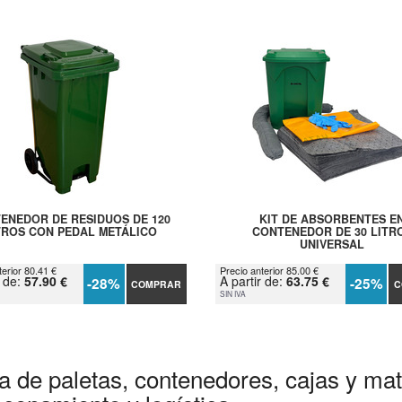
ENEDOR DE RESIDUOS DE 120
KIT DE ABSORBENTES E
TROS CON PEDAL METÁLICO
CONTENEDOR DE 30 LITR
UNIVERSAL
terior 80.41 €
Precio anterior 85.00 €
r de:
57.90 €
A partir de:
63.75 €
-28%
-25%
COMPRAR
C
SIN IVA
a de paletas, contenedores, cajas y mate