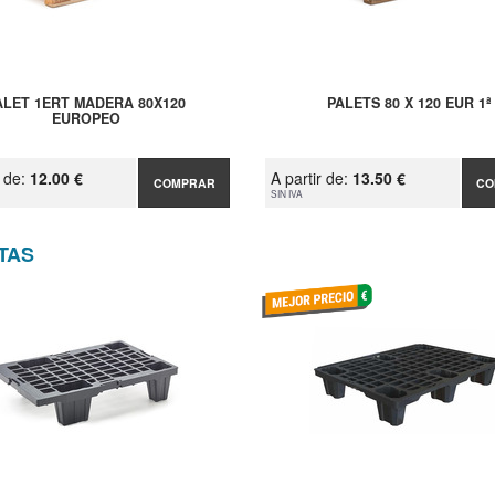
ALET 1ERT MADERA 80X120
PALETS 80 X 120 EUR 1ª
EUROPEO
r de:
12.00 €
A partir de:
13.50 €
COMPRAR
CO
SIN IVA
TAS