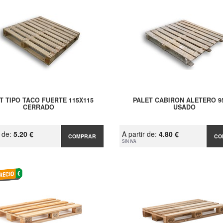
T TIPO TACO FUERTE 115X115
PALET CABIRON ALETERO 9
CERRADO
USADO
r de:
5.20 €
A partir de:
4.80 €
COMPRAR
CO
SIN IVA