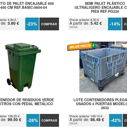
TO DE PALET ENCAJABLE 600
SEMI PALET PLÁSTICO
 400 CM REF.BASIC-0604-04
ULTRALIGERO ENCAJABLE C
PIES REF.PG220
erior 4.94 €
Precio anterior 6.30 €
r de:
3.80 €
A partir de:
5.42 €
-23%
-14%
COMPRAR
C
SIN IVA
ENEDOR DE RESIDUOS VERDE
LOTE CONTENEDORES PLEG
LITROS CON PEDAL METÁLICO
USADOS 4 PUERTAS MODEL
2632
terior 138.20 €
Precio anterior 149.10 €
r de:
99.50 €
A partir de:
86.48 €
-28%
-42%
COMPRAR
C
SIN IVA