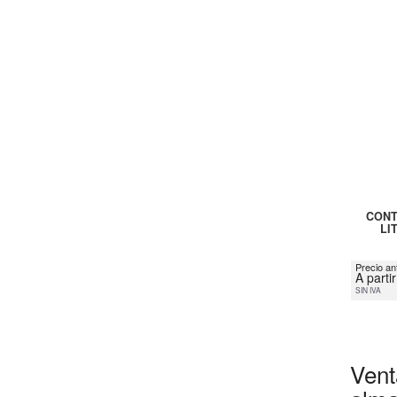
CONT
LI
Precio an
A parti
SIN IVA
Vent