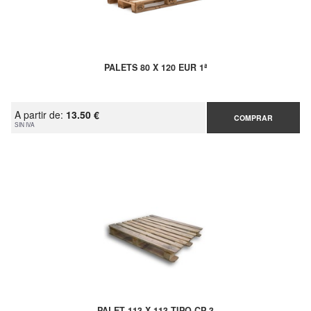
PALETS 80 X 120 EUR 1ª
A partir de:
13.50 €
COMPRAR
SIN IVA
PALET 113 X 113 TIPO CP 3