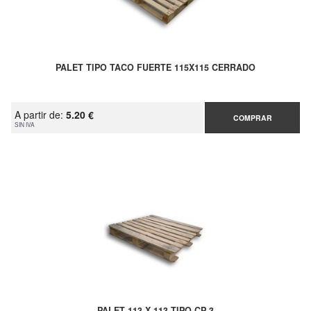
PALET TIPO TACO FUERTE 115X115 CERRADO
A partir de:
5.20 €
COMPRAR
SIN IVA
PALET 113 X 113 TIPO CP 3