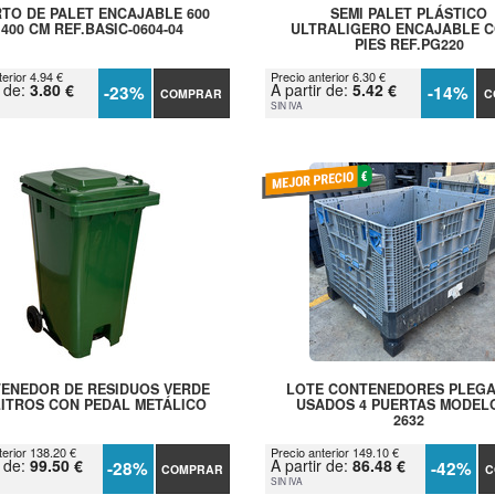
TO DE PALET ENCAJABLE 600
SEMI PALET PLÁSTICO
 400 CM REF.BASIC-0604-04
ULTRALIGERO ENCAJABLE C
PIES REF.PG220
erior 4.94 €
Precio anterior 6.30 €
r de:
3.80 €
A partir de:
5.42 €
-23%
-14%
COMPRAR
C
SIN IVA
ENEDOR DE RESIDUOS VERDE
LOTE CONTENEDORES PLEG
LITROS CON PEDAL METÁLICO
USADOS 4 PUERTAS MODEL
2632
terior 138.20 €
Precio anterior 149.10 €
r de:
99.50 €
A partir de:
86.48 €
-28%
-42%
COMPRAR
C
SIN IVA