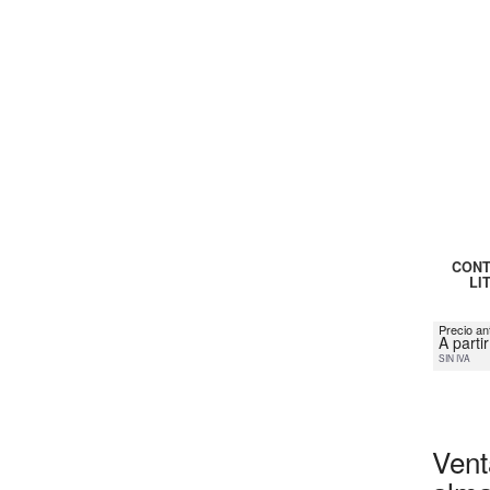
CONT
LI
Precio an
A parti
SIN IVA
Vent