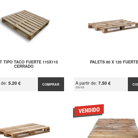
T TIPO TACO FUERTE 115X115
PALETS 80 X 120 FUERT
CERRADO
r de:
5.20 €
A partir de:
7.50 €
COMPRAR
CO
SIN IVA