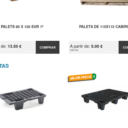
PALETS 80 X 120 EUR 1ª
PALETS DE 115X115 CABI
r de:
13.50 €
A partir de:
5.00 €
COMPRAR
CO
SIN IVA
TAS