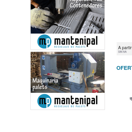
A parti
SIN IVA
OFER