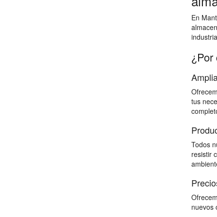
alma
En Mante
almacen
industri
¿Por 
Amplia
Ofrecemo
tus nece
completo
Produc
Todos nu
resistir
ambiente
Precio
Ofrecemo
nuevos c