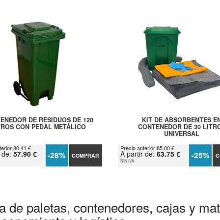
ENEDOR DE RESIDUOS DE 120
KIT DE ABSORBENTES E
TROS CON PEDAL METÁLICO
CONTENEDOR DE 30 LITR
UNIVERSAL
terior 80.41 €
Precio anterior 85.00 €
r de:
57.90 €
A partir de:
63.75 €
-28%
-25%
COMPRAR
C
SIN IVA
a de paletas, contenedores, cajas y mate