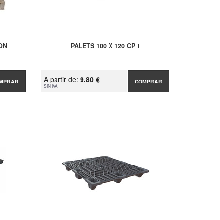
RON
PALETS 100 X 120 CP 1
A partir de:
9.80 €
MPRAR
COMPRAR
SIN IVA