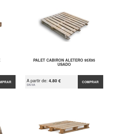
E
PALET CABIRON ALETERO 95X95
USADO
A partir de:
4.80 €
MPRAR
COMPRAR
SIN IVA