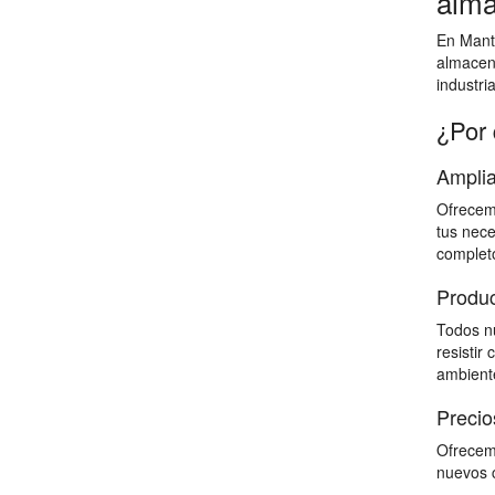
alma
En Mante
almacen
industri
¿Por 
Amplia
Ofrecemo
tus nece
completo
Produc
Todos nu
resistir
ambiente
Precio
Ofrecemo
nuevos c