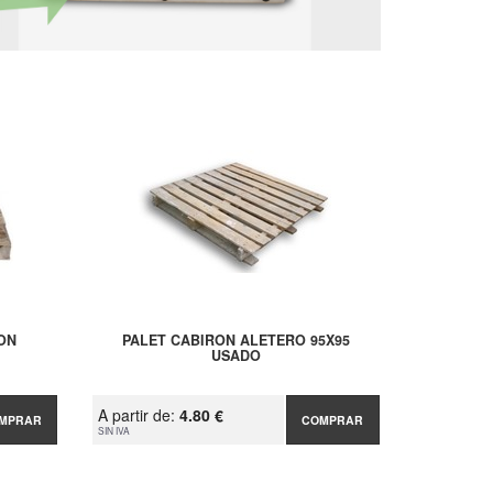
RON
PALET CABIRON ALETERO 95X95
USADO
A partir de:
4.80 €
MPRAR
COMPRAR
SIN IVA