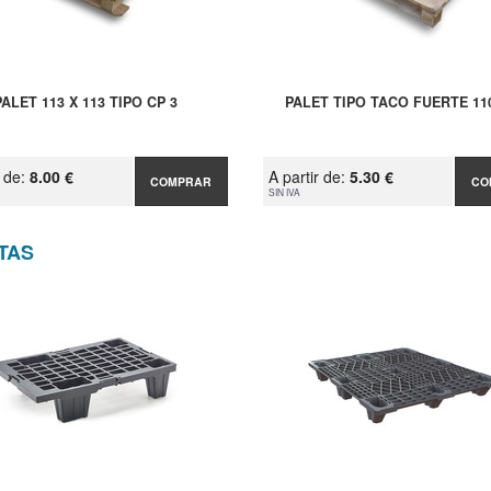
PALET 113 X 113 TIPO CP 3
PALET TIPO TACO FUERTE 11
r de:
8.00 €
A partir de:
5.30 €
COMPRAR
CO
SIN IVA
TAS