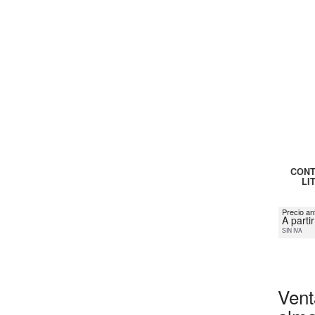
CONT
LI
Precio an
A parti
SIN IVA
Vent