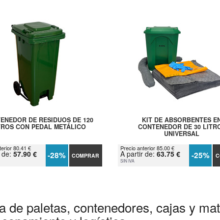
ENEDOR DE RESIDUOS DE 120
KIT DE ABSORBENTES E
TROS CON PEDAL METÁLICO
CONTENEDOR DE 30 LITR
UNIVERSAL
terior 80.41 €
Precio anterior 85.00 €
r de:
57.90 €
A partir de:
63.75 €
-28%
-25%
COMPRAR
C
SIN IVA
a de paletas, contenedores, cajas y mate