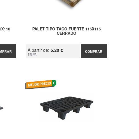
0X110
PALET TIPO TACO FUERTE 115X115
CERRADO
A partir de:
5.20 €
MPRAR
COMPRAR
SIN IVA