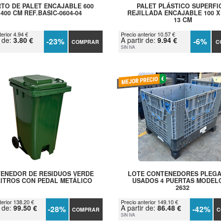
TO DE PALET ENCAJABLE 600
PALET PLÁSTICO SUPERFI
 400 CM REF.BASIC-0604-04
REJILLADA ENCAJABLE 100 X 
13 CM
erior 4.94 €
Precio anterior 10.57 €
r de:
3.80 €
A partir de:
9.94 €
-23%
-6%
COMPRAR
C
SIN IVA
ENEDOR DE RESIDUOS VERDE
LOTE CONTENEDORES PLEG
LITROS CON PEDAL METÁLICO
USADOS 4 PUERTAS MODEL
2632
terior 138.20 €
Precio anterior 149.10 €
r de:
99.50 €
A partir de:
86.48 €
-28%
-42%
COMPRAR
C
SIN IVA