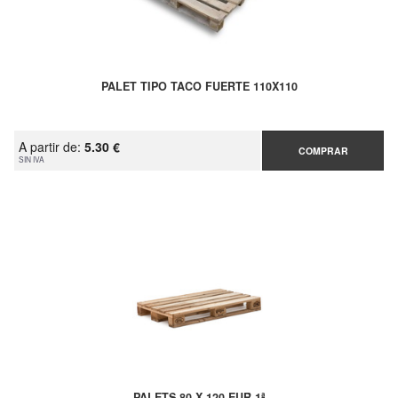
PALET TIPO TACO FUERTE 110X110
A partir de:
5.30 €
COMPRAR
SIN IVA
PALETS 80 X 120 EUR 1ª