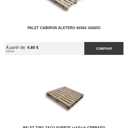
PALET CABIRON ALETERO 95X95 USADO
A partir de:
4.80 €
COMPRAR
SIN IVA
PALET TIPO TACO FUERTE 115X115 CERRADO