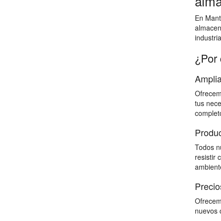
alma
En Mante
almacen
industri
¿Por 
Amplia
Ofrecemo
tus nece
completo
Produc
Todos nu
resistir
ambiente
Precio
Ofrecemo
nuevos c