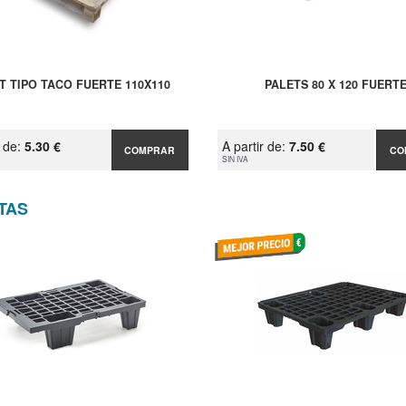
T TIPO TACO FUERTE 110X110
PALETS 80 X 120 FUERT
r de:
5.30 €
A partir de:
7.50 €
COMPRAR
CO
SIN IVA
TAS