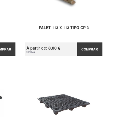
E
PALET 113 X 113 TIPO CP 3
A partir de:
8.00 €
MPRAR
COMPRAR
SIN IVA