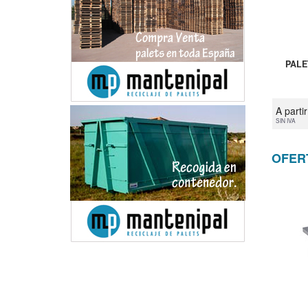
PALE
A parti
SIN IVA
OFER