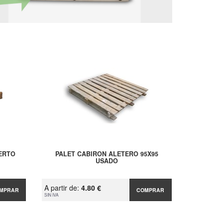
IERTO
PALET CABIRON ALETERO 95X95
USADO
A partir de:
4.80 €
MPRAR
COMPRAR
SIN IVA