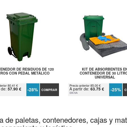
ENEDOR DE RESIDUOS DE 120
KIT DE ABSORBENTES E
TROS CON PEDAL METÁLICO
CONTENEDOR DE 30 LITR
UNIVERSAL
terior 80.41 €
Precio anterior 85.00 €
r de:
57.90 €
A partir de:
63.75 €
-28%
-25%
COMPRAR
C
SIN IVA
a de paletas, contenedores, cajas y mate