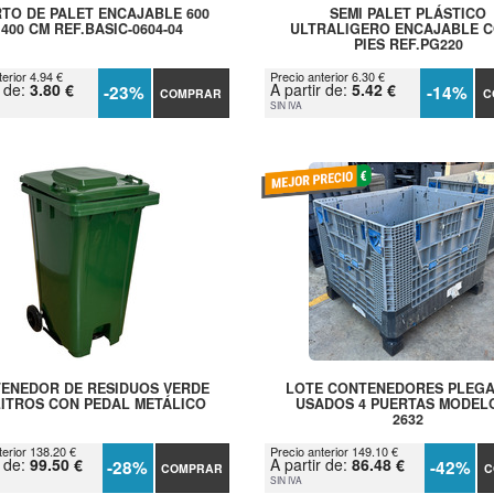
TO DE PALET ENCAJABLE 600
SEMI PALET PLÁSTICO
 400 CM REF.BASIC-0604-04
ULTRALIGERO ENCAJABLE C
PIES REF.PG220
erior 4.94 €
Precio anterior 6.30 €
r de:
3.80 €
A partir de:
5.42 €
-23%
-14%
COMPRAR
C
SIN IVA
ENEDOR DE RESIDUOS VERDE
LOTE CONTENEDORES PLEG
LITROS CON PEDAL METÁLICO
USADOS 4 PUERTAS MODEL
2632
terior 138.20 €
Precio anterior 149.10 €
r de:
99.50 €
A partir de:
86.48 €
-28%
-42%
COMPRAR
C
SIN IVA