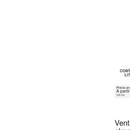
CONT
LI
Precio an
A parti
SIN IVA
Vent