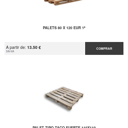
PALETS 80 X 120 EUR 1ª
A partir de:
13.50 €
COMPRAR
SIN IVA
PALET TIPO TACO FUERTE 110X110