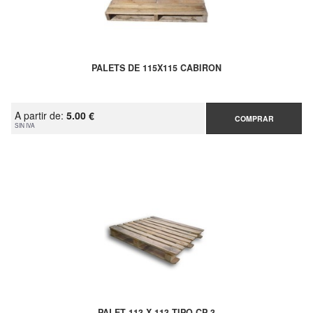
PALETS DE 115X115 CABIRON
A partir de:
5.00 €
COMPRAR
SIN IVA
PALET 113 X 113 TIPO CP 3