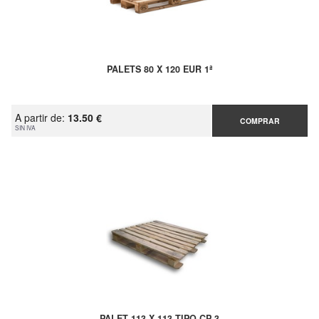
PALETS 80 X 120 EUR 1ª
A partir de:
13.50 €
COMPRAR
SIN IVA
PALET 113 X 113 TIPO CP 3