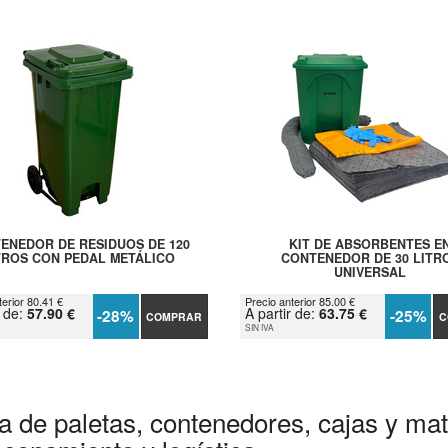
ENEDOR DE RESIDUOS DE 120
KIT DE ABSORBENTES E
TROS CON PEDAL METÁLICO
CONTENEDOR DE 30 LITR
UNIVERSAL
terior 80.41 €
Precio anterior 85.00 €
r de:
57.90 €
A partir de:
63.75 €
-28%
-25%
COMPRAR
C
SIN IVA
a de paletas, contenedores, cajas y mate