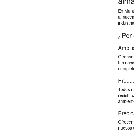
alma
En Mante
almacen
industri
¿Por 
Amplia
Ofrecemo
tus nece
completo
Produc
Todos nu
resistir
ambiente
Precio
Ofrecemo
nuevos c