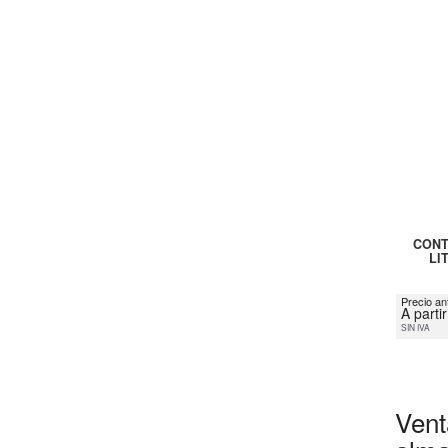
CONT
LI
Precio an
A parti
SIN IVA
Vent