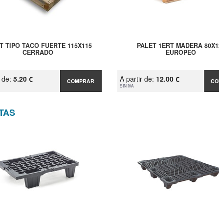
T TIPO TACO FUERTE 115X115
PALET 1ERT MADERA 80X1
CERRADO
EUROPEO
r de:
5.20 €
A partir de:
12.00 €
COMPRAR
CO
SIN IVA
TAS