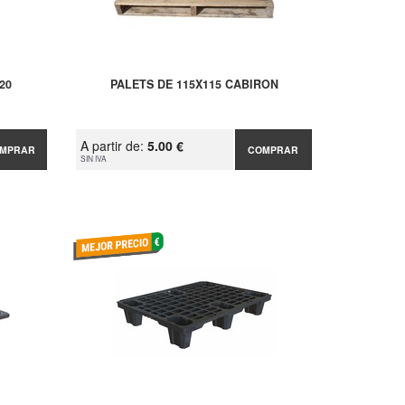
20
PALETS DE 115X115 CABIRON
A partir de:
5.00 €
MPRAR
COMPRAR
SIN IVA