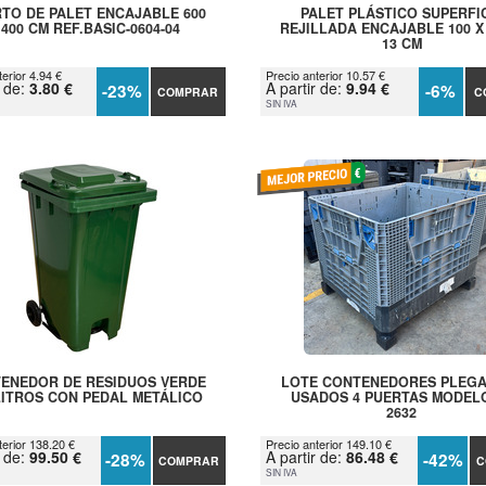
TO DE PALET ENCAJABLE 600
PALET PLÁSTICO SUPERFI
 400 CM REF.BASIC-0604-04
REJILLADA ENCAJABLE 100 X 
13 CM
erior 4.94 €
Precio anterior 10.57 €
r de:
3.80 €
A partir de:
9.94 €
-23%
-6%
COMPRAR
C
SIN IVA
ENEDOR DE RESIDUOS VERDE
LOTE CONTENEDORES PLEG
LITROS CON PEDAL METÁLICO
USADOS 4 PUERTAS MODEL
2632
terior 138.20 €
Precio anterior 149.10 €
r de:
99.50 €
A partir de:
86.48 €
-28%
-42%
COMPRAR
C
SIN IVA