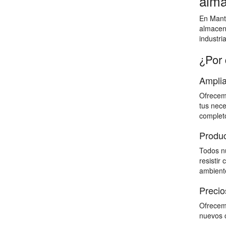
alma
En Mante
almacen
industri
¿Por 
Amplia
Ofrecemo
tus nece
completo
Produc
Todos nu
resistir
ambiente
Precio
Ofrecemo
nuevos c