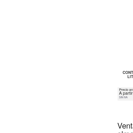
CONT
LI
Precio an
A parti
SIN IVA
Vent