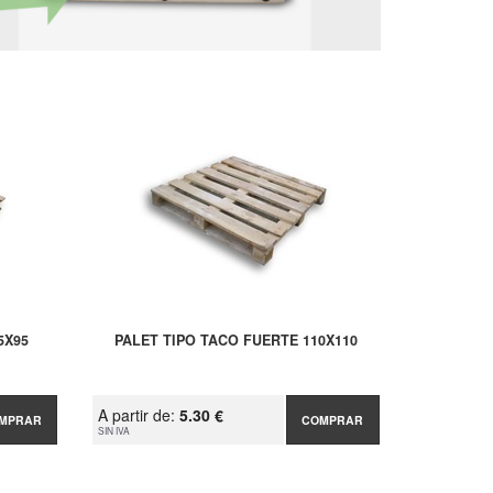
5X95
PALET TIPO TACO FUERTE 110X110
A partir de:
5.30 €
MPRAR
COMPRAR
SIN IVA