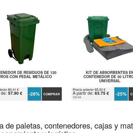
ENEDOR DE RESIDUOS DE 120
KIT DE ABSORBENTES E
TROS CON PEDAL METÁLICO
CONTENEDOR DE 30 LITR
UNIVERSAL
terior 80.41 €
Precio anterior 85.00 €
r de:
57.90 €
A partir de:
63.75 €
-28%
-25%
COMPRAR
C
SIN IVA
a de paletas, contenedores, cajas y mate