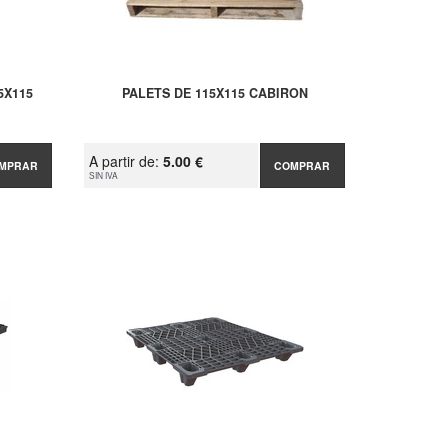
5X115
PALETS DE 115X115 CABIRON
A partir de:
5.00 €
MPRAR
COMPRAR
SIN IVA