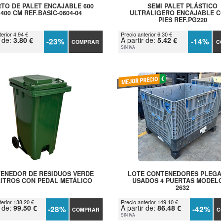
TO DE PALET ENCAJABLE 600
SEMI PALET PLÁSTICO
 400 CM REF.BASIC-0604-04
ULTRALIGERO ENCAJABLE C
PIES REF.PG220
erior 4.94 €
Precio anterior 6.30 €
r de:
3.80 €
A partir de:
5.42 €
-23%
-14%
COMPRAR
C
SIN IVA
ENEDOR DE RESIDUOS VERDE
LOTE CONTENEDORES PLEG
LITROS CON PEDAL METÁLICO
USADOS 4 PUERTAS MODEL
2632
terior 138.20 €
Precio anterior 149.10 €
r de:
99.50 €
A partir de:
86.48 €
-28%
-42%
COMPRAR
C
SIN IVA