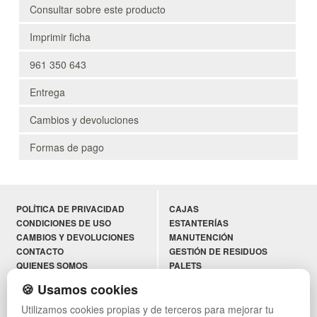
Consultar sobre este producto
Imprimir ficha
961 350 643
Entrega
Cambios y devoluciones
Formas de pago
POLÍTICA DE PRIVACIDAD
CAJAS
CONDICIONES DE USO
ESTANTERÍAS
CAMBIOS Y DEVOLUCIONES
MANUTENCIÓN
CONTACTO
GESTIÓN DE RESIDUOS
QUIENES SOMOS
PALETS
MAPA WEB
CONTENEDORES DE PLÁSTICO
🍪 Usamos cookies
PREGUNTAS FRECUENTES
LIQUIDACIÓN Y SOBRANTES
Utilizamos cookies propias y de terceros para mejorar tu
INGRESA A TU CUENTA
LOTES DE NAVIDAD