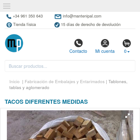
+34 961 350 643
info@mantenipal.com
Tienda física
15 días de derecho de devolución
Contacto
Mi cuenta
0
Inicio
|
Fabricación de Embalajes y Entarimados
| Tablones,
tablas y aglomerado
TACOS DIFERENTES MEDIDAS