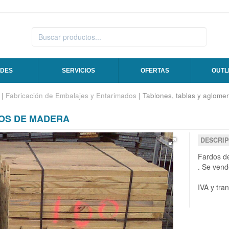
DES
SERVICIOS
OFERTAS
OUTL
|
Fabricación de Embalajes y Entarimados
| Tablones, tablas y aglome
OS DE MADERA
DESCRIP
Fardos d
. Se vend
IVA y tra