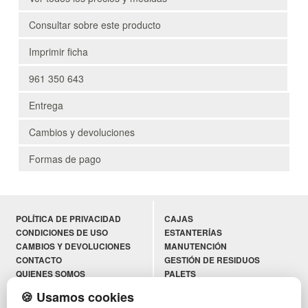
Consultar sobre este producto
Imprimir ficha
961 350 643
Entrega
Cambios y devoluciones
Formas de pago
POLÍTICA DE PRIVACIDAD
CAJAS
CONDICIONES DE USO
ESTANTERÍAS
CAMBIOS Y DEVOLUCIONES
MANUTENCIÓN
CONTACTO
GESTIÓN DE RESIDUOS
QUIENES SOMOS
PALETS
MAPA WEB
CONTENEDORES DE PLÁSTICO
🍪 Usamos cookies
PREGUNTAS FRECUENTES
LIQUIDACIÓN Y SOBRANTES