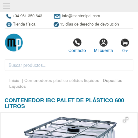
+34 961 350 643
info@mantenipal.com
Tienda física
15 días de derecho de devolución
Contacto
Mi cuenta
0
Inicio
|
Contenedores plástico sólidos líquidos
| Depositos
Líquidos
CONTENEDOR IBC PALET DE PLÁSTICO 600
LITROS