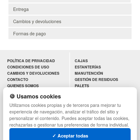
Entrega
Cambios y devoluciones
Formas de pago
POLÍTICA DE PRIVACIDAD
CAJAS
CONDICIONES DE USO
ESTANTERÍAS
CAMBIOS Y DEVOLUCIONES
MANUTENCIÓN
CONTACTO
GESTIÓN DE RESIDUOS
QUIENES SOMOS
PALETS
MAPA WEB
CONTENEDORES DE PLÁSTICO
🍪 Usamos cookies
PREGUNTAS FRECUENTES
LIQUIDACIÓN Y SOBRANTES
Utilizamos cookies propias y de terceros para mejorar tu
INGRESA A TU CUENTA
LOTES DE NAVIDAD
AYUDA RECIBIDA
DEPORTES
experiencia de navegación, analizar el tráfico del sitio y
ARTÍCULOS DE NATACIÓN
personalizar el contenido. Puedes aceptar todas las cookies,
PALETS DE PLÁSTICO
rechazarlas o gestionar tus preferencias de forma individual.
✓ Aceptar todas