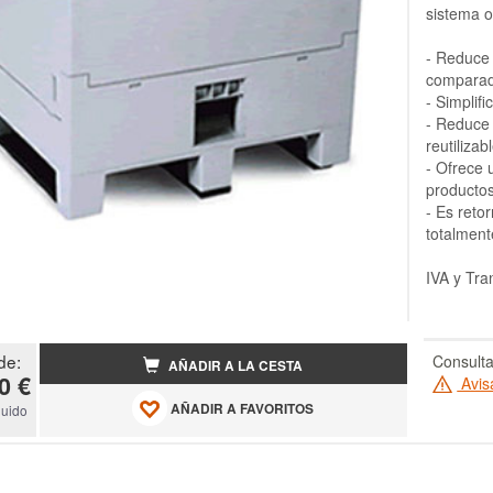
sistema o
- Reduce
comparado
- Simplif
- Reduce 
reutilizab
- Ofrece 
productos
- Es retor
totalment
IVA y Tra
de:
Consulta
AÑADIR A LA CESTA
0 €
Avis
AÑADIR A FAVORITOS
luido