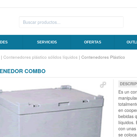
DES
SERVICIOS
OFERTAS
OUTL
|
Contenedores plástico sólidos líquidos
| Contenedores Plástico
ENEDOR COMBO
DESCRIP
Es un con
manipula
totalment
en cooper
bebidas 
líquidos.
con unas 
se coloca