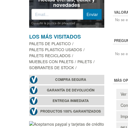
novedades
VALOR
No se en
Consulte la política de privacidad
LOS MÁS VISITADOS
PREGUN
PALETS DE PLASTICO
PALETS PLASTICO USADOS
No se e
PALETS RECICLADOS
MUEBLES CON PALETS
PALETS
SOBRANTES DE STOCK
COMPRA SEGURA
MÁS OP
GARANTÍA DE DEVOLUCIÓN
Ver 
ENTREGA INMEDIATA
Cons
PRODUCTOS 100% GARANTIZADOS
Impr
961