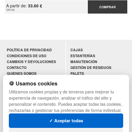
A partir de:
33.60 €
COMPRAR
SIN IVA
POLÍTICA DE PRIVACIDAD
CAJAS
CONDICIONES DE USO
ESTANTERÍAS
CAMBIOS Y DEVOLUCIONES
MANUTENCIÓN
CONTACTO
GESTIÓN DE RESIDUOS
QUIENES SOMOS
PALETS
MAPA WEB
CONTENEDORES DE PLÁSTICO
🍪 Usamos cookies
PREGUNTAS FRECUENTES
LIQUIDACIÓN Y SOBRANTES
Utilizamos cookies propias y de terceros para mejorar tu
INGRESA A TU CUENTA
LOTES DE NAVIDAD
AYUDA RECIBIDA
DEPORTES
experiencia de navegación, analizar el tráfico del sitio y
ARTÍCULOS DE NATACIÓN
personalizar el contenido. Puedes aceptar todas las cookies,
PALETS DE PLÁSTICO
rechazarlas o gestionar tus preferencias de forma individual.
✓ Aceptar todas
SÍGUENOS: