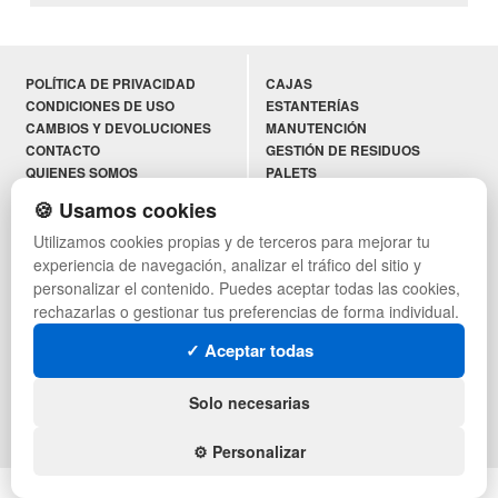
POLÍTICA DE PRIVACIDAD
CAJAS
CONDICIONES DE USO
ESTANTERÍAS
CAMBIOS Y DEVOLUCIONES
MANUTENCIÓN
CONTACTO
GESTIÓN DE RESIDUOS
QUIENES SOMOS
PALETS
MAPA WEB
CONTENEDORES DE PLÁSTICO
🍪 Usamos cookies
PREGUNTAS FRECUENTES
LIQUIDACIÓN Y SOBRANTES
Utilizamos cookies propias y de terceros para mejorar tu
INGRESA A TU CUENTA
LOTES DE NAVIDAD
AYUDA RECIBIDA
DEPORTES
experiencia de navegación, analizar el tráfico del sitio y
ARTÍCULOS DE NATACIÓN
personalizar el contenido. Puedes aceptar todas las cookies,
PALETS DE PLÁSTICO
rechazarlas o gestionar tus preferencias de forma individual.
✓ Aceptar todas
SÍGUENOS:
Solo necesarias
⚙️ Personalizar
© mantenipal.com - Todos los derechos reservados