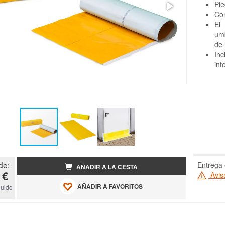
Ple
Con
El 
umb
de 
In
int
de:
Entrega 
AÑADIR A LA CESTA
 €
Avis
AÑADIR A FAVORITOS
luido