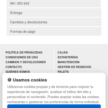
961 350 643
Entrega
Cambios y devoluciones
Formas de pago
POLÍTICA DE PRIVACIDAD
CAJAS
CONDICIONES DE USO
ESTANTERÍAS
CAMBIOS Y DEVOLUCIONES
MANUTENCIÓN
CONTACTO
GESTIÓN DE RESIDUOS
QUIENES SOMOS
PALETS
MAPA WEB
CONTENEDORES DE PLÁSTICO
🍪 Usamos cookies
PREGUNTAS FRECUENTES
LIQUIDACIÓN Y SOBRANTES
Utilizamos cookies propias y de terceros para mejorar tu
INGRESA A TU CUENTA
LOTES DE NAVIDAD
AYUDA RECIBIDA
DEPORTES
experiencia de navegación, analizar el tráfico del sitio y
ARTÍCULOS DE NATACIÓN
personalizar el contenido. Puedes aceptar todas las cookies,
PALETS DE PLÁSTICO
rechazarlas o gestionar tus preferencias de forma individual.