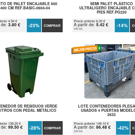
TO DE PALET ENCAJABLE 600
SEMI PALET PLÁSTICO
 400 CM REF.BASIC-0604-04
ULTRALIGERO ENCAJABLE C
PIES REF.PG220
erior 4.94 €
Precio anterior 6.30 €
r de:
3.80 €
A partir de:
5.42 €
-23%
-14%
COMPRAR
C
SIN IVA
ENEDOR DE RESIDUOS VERDE
LOTE CONTENEDORES PLEG
LITROS CON PEDAL METÁLICO
USADOS 4 PUERTAS MODEL
2632
terior 138.20 €
Precio anterior 149.10 €
r de:
99.50 €
A partir de:
86.48 €
-28%
-42%
COMPRAR
C
SIN IVA