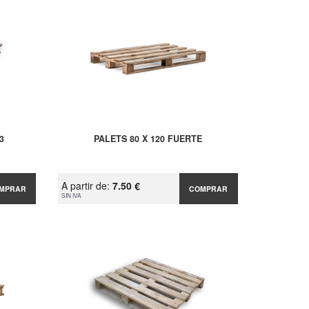
3
PALETS 80 X 120 FUERTE
A partir de:
7.50 €
MPRAR
COMPRAR
SIN IVA