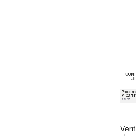
CONT
LI
Precio an
A parti
SIN IVA
Vent